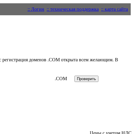
:: Логин
:: техническая поддержка
:: карта сайта
 регистрация доменов .
COM
открыта всем желающим. В
.COM
Цены с учетом НДС